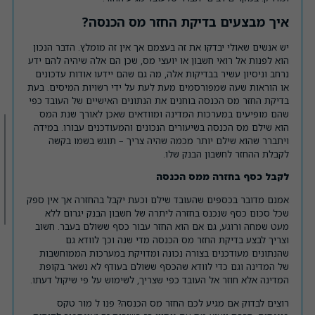
איך מבצעים בדיקת החזר מס הכנסה?
יש אנשים שאולי יבדקו את זה בעצמם אך אין זה מומלץ. הדבר הנכון
הוא לפנות אל רואי חשבון או יועצי מס, שכן הם אלה שיהיה להם ידע
נרחב וניסיון עשיר בבדיקות אלה, מה גם שהם יידעו אודות עדכונים
או הוראות שעה שמפורסמים מעת לעת על ידי רשויות המיסים. בעת
בדיקת החזר מס הכנסה בוחנים את הנתונים האישיים של העובד כפי
שהם מופיעים במערכות המדינה ומוודאים שאכן לאורך שנת המס
הוא שילם מס הכנסה בשיעורים הנכונים והמעודכנים עבורו. במידה
ויתברר שהוא שילם יותר מכמה שהיה צריך – תוגש בשמו בקשה
לקבלת ההחזר לחשבון הבנק שלו.
לקבל כסף בחזרה ממס הכנסה
אמנם מדובר בכספים שהעובד שילם וכעת יקבל בהחזרה אך אין ספק
שכל סכום כסף שנכנס בחזרה ליתרה של חשבון הבנק יגרום ללא
מעט שמחה ורוגע, גם אם הוא החזר עבור כסף ששולם בעבר. חשוב
וצריך לבצע בדיקת החזר מס הכנסה מדי שנה וכך לוודא גם
שהנתונים מעודכנים בצורה נכונה ומדויקת במערכות הממוחשבות
של המדינה וגם כדי לוודא שהכסף ששולם בעודף לא נשאר בקופת
המדינה אלא חוזר אל העובד כפי שצריך, לשימוש על פי שיקול דעתו.
רוצים לבדוק אם מגיע לכם החזר מס הכנסה? פנו ל מור טקס