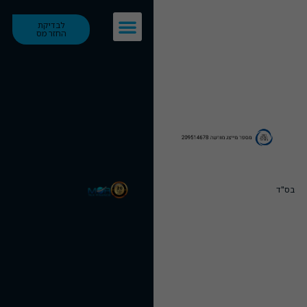
לבדיקת
החזר מס
בס"ד