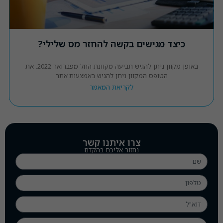
לתפקוד
האתר.
כיצד מגישים בקשה להחזר מס שלילי?
סטטיסטיקה
כדי שנוכל
באופן מקוון ניתן להגיש תביעה מקוונת החל מפברואר 2022. את
לשפר את
הטופס המקוון ניתן להגיש באמצעות אתר
תפקודו
לקריאת המאמר
ומבנהו של
האתר,
בהתאם
לאופן שבו
נעשה בו
שימוש.
צרו איתנו קשר
נחזור אליכם בהקדם
ניסיון
כדי שהאתר
שלנו יפעל
בצורה
מיטבית
במהלך