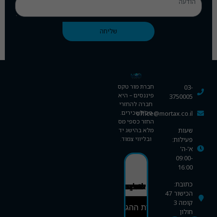
הביקור
שלך. אם
תסרבי
שליחה
לקובצי
Cookie
אלה, חלק
מהפונקציות
באתר לא
יהיו זמינות.
חברת מור טקס
03-
פיננסים – היא
3750005
חברה להחזרי
מס לשכירים.
office@mortax.co.il
שיווק
החזר כספי מס
על-ידי
שעות
מלא בהישג יד
שיתוף
ובליווי צמוד.
פעילות:
תחומי
א'-ה'
09:00-
העניין
16:00
וההתנהגות
שלך
כתובת:
ההגדרות שלך עשויות למנוע ממך לראות תוכן זה. סביר להניח שתכונת ה־Experience כבויה אצלך.
במהלך
הכישור 47
הביקור
קומה 3
באתר
סקירת ההגדרות
חולון
שלנו, את