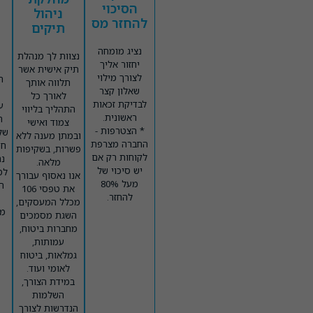
הסיכוי
ניהול
להחזר מס
תיקים
נציג מומחה
נצוות לך מנהלת
יחזור אליך
תיק אישית אשר
לצורך מילוי
ה
תלווה אותך
שאלון קצר
לאורך כל
לבדיקת זכאות
ע
התהליך בליווי
ראשונית.
ה
צמוד ואישי
* הצטרפות -
של
ובמתן מענה ללא
החברה מצרפת
חי
פשרות, בשקיפות
לקוחות רק אם
נת
מלאה.
יש סיכוי של
למ
אנו נאסוף עבורך
מעל 80%
ה
את טפסי 106
להחזר.
מכלל המעסקים,
מפ
השגת מסמכים
מחברות ביטוח,
עמותות,
גמלאות, ביטוח
לאומי ועוד.
במידת הצורך,
השלמות
הנדרשות לצורך