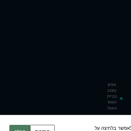
אפיון
עיצוב
ובניית
האתר
Tasto
משים בקובצי Cookie. אם זה מקובל עליך, פשוט לחצי על "קבל הכול". באפשרותך גם לבחור אילו סוגי קובצי Cookie לאפשר בלחיצה על