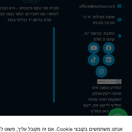
office@mortax.co.il
חברת מור טקס פיננסים – היא חברה
להחזרי מס לשכירים. החזר כספי מס
שעות פעילות: א'-ה'
מלא בהישג יד ובליווי צמוד.
09:00-16:00
כתובת: הכישור 47
קומה 3 חולון
ההגדרות שלך עשויות למנוע ממך לראות תוכן זה. סביר להניח שתכונת ה־Experience כבויה אצלך.
סקירת ההגדרות
המידע המוצג אינו
מהווה ייעוץ/שיווק
השקעות ואינו מהווה
תחליף לייעוץ מס, ייעוץ
משפטי ו/או תחליף
לייעוץ אישי, המתחשב
בנתונים ובצרכים של כל
אדם. אין בשירות משום