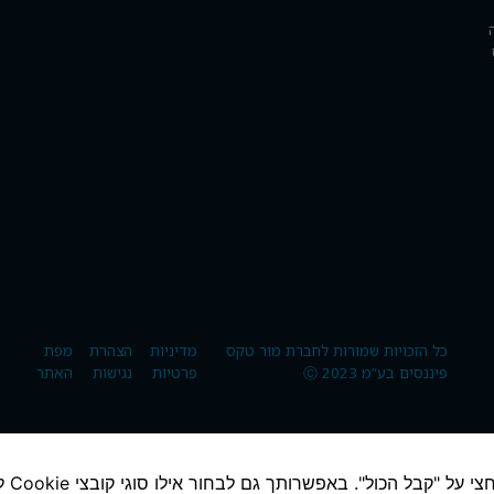
שלנו יפעל
בצורה
מיטבית
במהלך
הביקור
שלך. אם
תסרבי
לקובצי
Cookie
אלה, חלק
מהפונקציות
באתר לא
יהיו זמינות.
שיווק
כל הזכויות שמורות לחברת מור טקס
מדיניות
הצהרת
מפת
על-ידי
פיננסים בע”מ 2023 Ⓒ
פרטיות
נגישות
האתר
שיתוף
תחומי
העניין
וההתנהגות
שלך
אנחנו משת